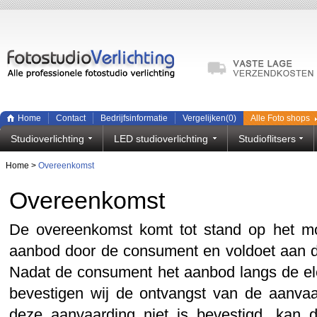
Home
Contact
Bedrijfsinformatie
Vergelijken(
0
)
Alle Foto shops
Studioverlichting
LED studioverlichting
Studioflitsers
Home
>
Overeenkomst
Overeenkomst
De overeenkomst komt tot stand op het m
aanbod door de consument en voldoet aan d
Nadat de consument het aanbod langs de el
bevestigen wij de ontvangst van de aanvaa
deze aanvaarding niet is bevestigd, kan