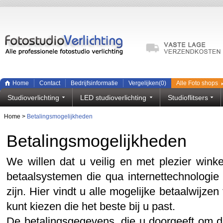
Home
Contact
Bedrijfsinformatie
Vergelijken(
0
)
Alle Foto shops
Studioverlichting
LED studioverlichting
Studioflitsers
Home
>
Betalingsmogelijkheden
Betalingsmogelijkheden
We willen dat u veilig en met plezier wink
betaalsystemen die qua internettechnologie
zijn. Hier vindt u alle mogelijke betaalwijze
kunt kiezen die het beste bij u past.
De betalingsgegevens, die u doorgeeft om de f