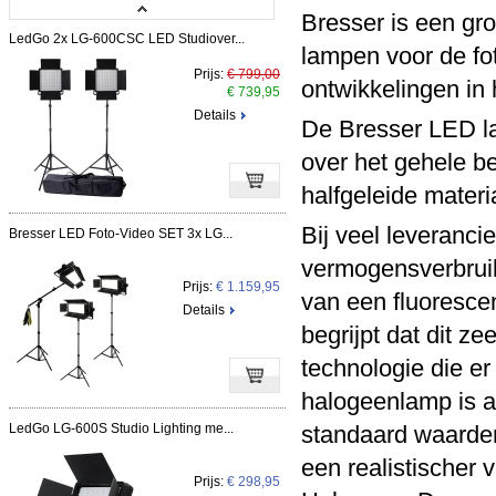
Bresser is een gr
LedGo 2x LG-600CSC LED Studiover...
lampen voor de fo
Prijs:
€ 799,00
ontwikkelingen in
€ 739,95
Details
De Bresser LED la
over het gehele b
halfgeleide materi
Bij veel leveranc
Bresser LED Foto-Video SET 3x LG...
vermogensverbrui
Prijs:
€ 1.159,95
van een fluoresce
Details
begrijpt dat dit ze
technologie die er
halogeenlamp is an
LedGo LG-600S Studio Lighting me...
standaard waarden
een realistischer 
Prijs:
€ 298,95