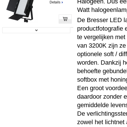
Halogeen. Dus een
Details
Watt halogeenlamp
De Bresser LED lam
productfotografie 
Bresser LED SH-420A Bi-Color 25W...
te vergelijken met
van 3200K zijn ze
Prijs:
€ 184,95
Details
optionele soft / di
worden. Dankzij h
behoefte gebundel
softbox met honing
Bresser LED Foto-Video Set 2x LG...
Een groot voordee
daardoor zonder e
Prijs:
€ 674,95
Details
gemiddelde leven
De verlichtingsste
zowel het lichtnet