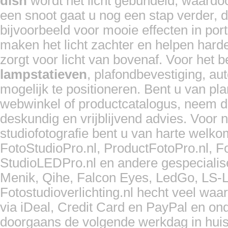
dish
wordt het licht gebundeld, waardoo
een snoot gaat u nog een stap verder, d
bijvoorbeeld voor mooie effecten in por
maken het licht zachter en helpen har
zorgt voor licht van bovenaf. Voor het 
lampstatieven
, plafondbevestiging, a
mogelijk te positioneren. Bent u van pla
webwinkel of productcatalogus, neem d
deskundig en vrijblijvend advies. Voor
studiofotografie bent u van harte welk
FotoStudioPro.nl, ProductFotoPro.nl, F
StudioLEDPro.nl en andere gespeciali
Menik, Qihe, Falcon Eyes, LedGo, LS-L
Fotostudioverlichting.nl hecht veel waa
via iDeal, Credit Card en PayPal en o
doorgaans de volgende werkdag in huis.